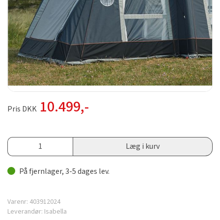
10.499
,-
Pris DKK
Læg i kurv
På fjernlager, 3-5 dages lev.
Varenr:
403912024
Leverandør:
Isabella