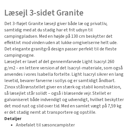
Læsejl 3-sidet Granite
Det 3-fløjet Granite læsejl giver både læ og privatliv,
samtidig med at du stadig har et frit udsyn til
campingpladsen. Med en højde på 130 cm beskytter det
effektivt mod vinden uden at lukke omgivelserne helt ude.
Det elegante granitgrå design passer perfekt til de fleste
campingvogne.
Læsejlet er lavet af det gennemfarvede Light Isacryl 260
g/m2 – en lettere version af det Isacryl-materiale, som også
anvendes i vores Isabella fortelte. Light Isacryl sikrer en lang
levetid, bevarer farverne i sollys og er samtidigt åndbart.
Zinox stålrørsstellet giver en stærk og stabil konstruktion,
så læsejlet står solidt – også i blæsende vejr. Stellet er
galvaniseret både indvendigt og udvendigt, hvilket beskytter
det mod rust og slid over tid. Med en samlet vægt på 7,59 kg
er det stadig nemt at transportere og opstille.
Detaljer
Anbefalet til sæsoncampister