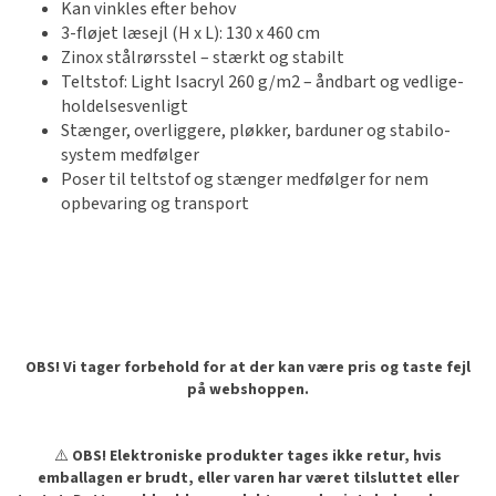
Kan vinkles efter behov
3-fløjet læsejl (H x L): 130 x 460 cm
Zinox stålrørsstel – stærkt og stabilt
Teltstof: Light Isacryl 260 g/m2 – åndbart og vedlige­
holdelsesvenligt
Stænger, overliggere, pløkker, barduner og stabilo-
system medfølger
Poser til teltstof og stænger medfølger for nem
opbevaring og transport
OBS! Vi tager forbehold for at der kan være pris og taste fejl
på webshoppen.
⚠️
OBS! Elektroniske produkter tages ikke retur, hvis
emballagen er brudt, eller varen har været tilsluttet eller