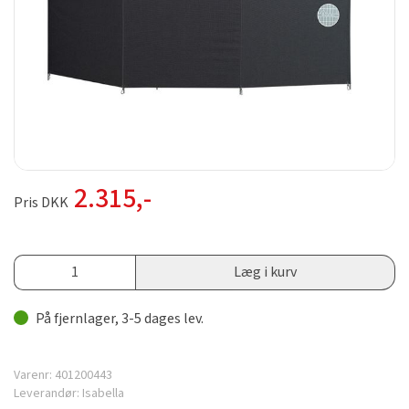
2.315
,-
Pris DKK
Læg i kurv
På fjernlager, 3-5 dages lev.
Varenr:
401200443
Leverandør:
Isabella