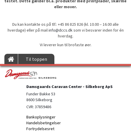
testet. Dette gælder bl.a. produkter med printplader, skærme
eller mover.
Du kan kontakte os på tlf.: +45 86 825 826 (kl. 10.00 – 16.00 alle
hverdage) eller på mail
info@dccs.dk
som vi besvarer inden for én
hverdag.
Vi leverer kun til brofaste øer.
Til toppen
Damsgaards Caravan Center - Silkeborg ApS
Funder Bakke 53

8600 Silkeborg
CVR: 37859486
Bankoplysninger
Handelsbetingelser
Fortrydelsesret