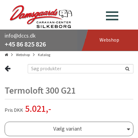
info@dccs.dk
Webshop
+45 86 825 826
Webshop
Katalog
Termoloft 300 G21
5.021
,-
Pris DKK
Vælg variant