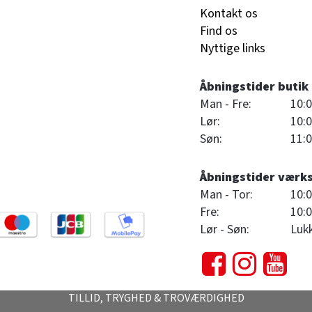
Kontakt os
Find os
Nyttige links
Åbningstider butik
Man - Fre:
10:0
Lør:
10:0
Søn:
11:0
Åbningstider værk
Man - Tor:
10:0
Fre:
10:0
Lør - Søn:
Luk
TILLID, TRYGHED & TROVÆRDIGHED