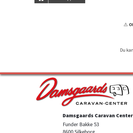
⚠️
OB
Du kan
Damsgaards Caravan Center 
Funder Bakke 53

8600 Silkeborg