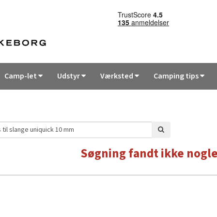
Camp-let
Udstyr
Værksted
Camping tips
Søgning fandt ikke nogle