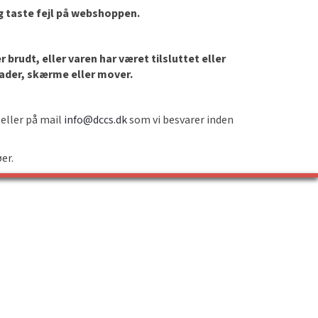
og taste fejl på webshoppen.
brudt, eller varen har været tilsluttet eller
lader, skærme eller mover.
 eller på mail
info@dccs.dk
som vi besvarer inden
øer.