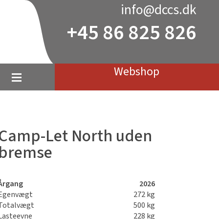
info@dccs.dk
+45 86 825 826
Webshop
Camp-Let North uden
bremse
Årgang
2026
Egenvægt
272 kg
Totalvægt
500 kg
Lasteevne
228 kg