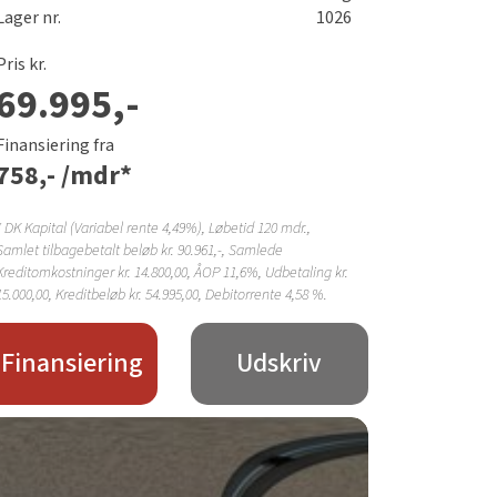
Lager nr.
1026
Pris kr.
69.995,-
Finansiering fra
758,-
/mdr*
*
DK Kapital (Variabel rente 4,49%)
, Løbetid
120 mdr.
,
Samlet tilbagebetalt beløb kr.
90.961,-
, Samlede
Kreditomkostninger kr.
14.800,00
, ÅOP
11,6%
, Udbetaling kr.
15.000,00
, Kreditbeløb kr.
54.995,00
, Debitorrente
4,58 %
.
Finansiering
Udskriv