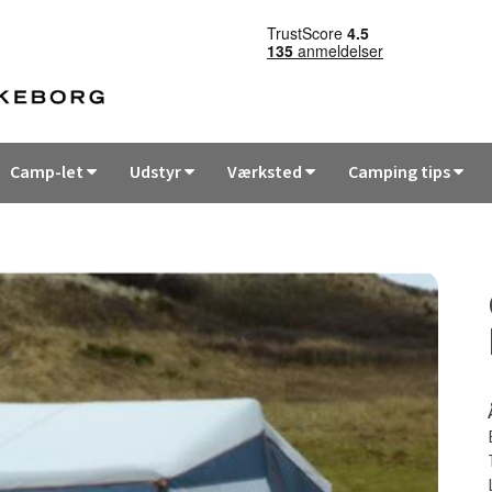
Camp-let
Udstyr
Værksted
Camping tips