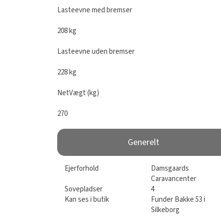
Lasteevne med bremser
208 kg
Lasteevne uden bremser
228 kg
NetVægt (kg)
Generelt
Ejerforhold
Damsgaards
Caravancenter
Sovepladser
4
Kan ses i butik
Funder Bakke 53 i
Silkeborg