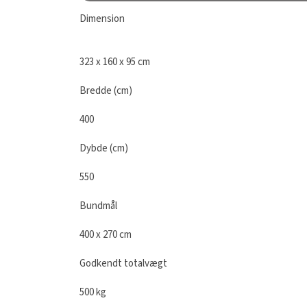
323 x 160 x 95 cm
Bredde (cm)
400
Dybde (cm)
550
Bundmål
400 x 270 cm
Godkendt totalvægt
500 kg